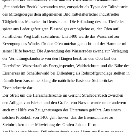
„Steinbrücker Bezirk“ verbunden war, entspricht als Typus der Talindustrie
des Mittelgebirges dem allgemeinen Bild mittelalterlicher industrieller
Tätigkeit des Menschen in Deutschland. Die Erfindung des aus Tierfellen,
später aus Leder gefertigten Blasebalges ermöglichte es, den Ofen auf
künstlichem Weg Luft zuzuführen. Um 1400 wurde das Wasserrad zur
Erzeugung des Windes für den Ofen nutzbar gemacht und der Hammer mit
seiner Hilfe bewegt. Die Anwendung des Wasserrades zwang zur Verlegung
der Verhüttungsstandorte von den Hängen herab an den Oberlauf der
Dietzhölze. Wasserkraft als Energiespender, Waldreichtum und die Nähe des
Eisenerzes im ScheIderwald bei Dillenburg als Rohstoffgrundlage stellten in
räumlichem Zusammenklang die natürliche Basis der Steinbrücker
Eisenindustrie dar.
Der Streit um die Herrschaftsrechte im Gericht Straßebersbach zwischen
den Adligen von Bicken und den Grafen von Nassau wurde unter anderem
auch mit Hilfe von Zeugenaussagen der Untertanen geführt. Aus einem
solchen Protokoll von 1466 geht hervor, daß die Eisenschmelze zu
Steinbrücken unter Mitwirkung des Grafen Johann II. mit