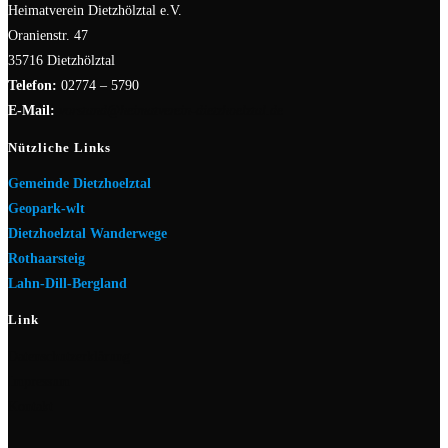
Heimatverein Dietzhölztal e.V.
Oranienstr. 47
35716 Dietzhölztal
Telefon:
02774 – 5790
E-Mail:
vorstand@heimatverein-dietzhoelztal.de
Nützliche Links
Gemeinde Dietzhoelztal
Geopark-wlt
Dietzhoelztal Wanderwege
Rothaarsteig
Lahn-Dill-Bergland
Link
Datenschutzerklärung
Impressum
Kontakt