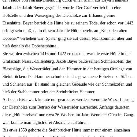
der Haube von Nassau-Dillenburg durch einen Mann aus Bayern namens
Jakob oder Jakob Bayer gegründet wurde. Der Graf verlieh ihm eine
Hofstelle und den Wassergang der Dietzhölze zur Erbauung einer
Eisenhütte. Bayer betrieb die Hütte bis zu seinem Tode, der schon vor 1443
erfolgt sein muß, da in diesem Jahr die Hütte bereits an „Kunz den alten
Dobener“ verliehen war. Später ging sie auf dessen Nachkommen über und
hieß deshalb die Dobenershütte.
Sie wurden zwischen 1416 und 1422 erbaut und war die erste Hütte in der
Grafschaft Nassau-Dillenburg. Jakob Bayer baute seinen Schmelzofen, die
Blasebälge, die Wasserräder und den Hammer in der heutigen Ortslage von
Steinbrücken. Der Hammer schmiedete das gewonnene Roheisen zu Stäben
und Schienen aus. Er stand im gleichen Gebäude wie der Schmelzofen und
hieß der Stabhammer oder der Steinbrücker Hammer.
Auf dem Eisenwerk konnte nur gearbeitet werden, wenn die Wasserführung
der Dietzhölze zum Betrieb der Wasserräder ausreichte. Anfangs dauerten
diese „Hüttenreisen“ nur etwa 26 Wochen im Jahr. Wenn der Ofen im Gang
war, konnte man täglich drei Abstriche ausführen.
Bis etwa 1550 gehörte die Steinbrücker Hütte immer nur einem einzelnen