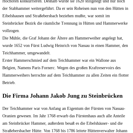
Hochöfen konkurrieren. Deshalb wurde sie 1620 stillgelegt und nur noch
der Stabhammer weitergeführt. Da er sein Roheisen nun von den Hütten in
Eibelshausen und Straßebersbach beziehen mußte, war somit im
Steinbrücker Bezirk die räumliche Trennung in Hütten und Hammerwerke
vollzogen.
Die Mühle, die Graf Johann der Ältere am Hammerweiher angelegt hat,
wurde 1652 von Fürst Ludwig Heinrich von Nassau in einen Hammer, den
Teichhammer, umgewandelt.
Erster Hammerschmied auf dem Teichhammer war ein Wallone aus
Belgien, Namens Paris Fornerc. Wegen des großen Kraftreservoirs des
Hammerweihers herrschte auf dem Teichhammer zu allen Zeiten ein flotter
Betrieb.
Die Firma Johann Jakob Jung zu Steinbrücken
Der Teichhammer war von Anfang an Eigentum der Fürsten von Nassau-
Oranien gewesen. Im Jahr 1768 erwarb das Fürstenhaus auch alle Anteile
am Steinbrücker Hammer, außerdem besaß es die Eibelshäuser- und die
Straßebersbacher Hütte. Von 1768 bis 1786 leitete Hüttenverwalter Johann