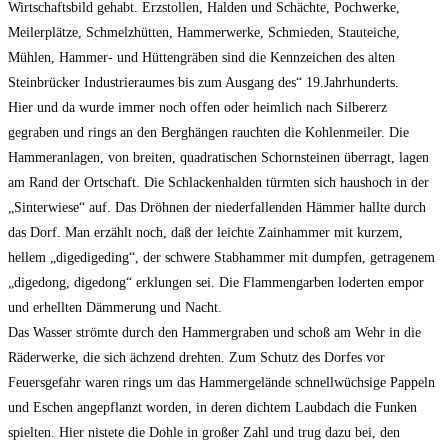
Wirtschaftsbild gehabt. Erzstollen, Halden und Schächte, Pochwerke,
Meilerplätze, Schmelzhütten, Hammerwerke, Schmieden, Stauteiche,
Mühlen, Hammer- und Hüttengräben sind die Kennzeichen des alten
Steinbrücker Industrieraumes bis zum Ausgang des“ 19.Jahrhunderts.
Hier und da wurde immer noch offen oder heimlich nach Silbererz
gegraben und rings an den Berghängen rauchten die Kohlenmeiler. Die
Hammeranlagen, von breiten, quadratischen Schornsteinen überragt, lagen
am Rand der Ortschaft. Die Schlackenhalden türmten sich haushoch in der
„Sinterwiese“ auf. Das Dröhnen der niederfallenden Hämmer hallte durch
das Dorf. Man erzählt noch, daß der leichte Zainhammer mit kurzem,
hellem „digedigeding“, der schwere Stabhammer mit dumpfen, getragenem
„digedong, digedong“ erklungen sei. Die Flammengarben loderten empor
und erhellten Dämmerung und Nacht.
Das Wasser strömte durch den Hammergraben und schoß am Wehr in die
Räderwerke, die sich ächzend drehten. Zum Schutz des Dorfes vor
Feuersgefahr waren rings um das Hammergelände schnellwüchsige Pappeln
und Eschen angepflanzt worden, in deren dichtem Laubdach die Funken
spielten. Hier nistete die Dohle in großer Zahl und trug dazu bei, den