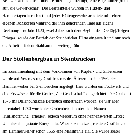
Besitzer. Seitdem trat, durch Erbteilungen bedingt, eine Eigentümergruppe
auf, die Gewerkschaft. Die Besitzanteile wurden in Hütten- und
Hammertagen berechnet und jedes Hüttengewerke arbeitete mit seinen
eigenen Rohstoffen während der ihm gehörenden Tage auf eigene
Rechnung. Im Jahr 1620, zwei Jahre nach dem Beginn des Dreißigjährigen
Krieges, wurde der Betrieb der Steinbrücker Hütte eingestellt und nur noch
die Arbeit mit dem Stabhammer weitergeführt.
Der Stollenbergbau in Steinbrücken
Im Zusammenhang mit dem Vorkommen von Kupfer- und Silbererzen
wurde auf Veranlassung Graf Johanns des Älteren im Jahr 1562 der
Hammerweiher bei Steinbrücken angelegt. Hier wurden ein Pochwerk und
eine Erzwäsche für die Grube „Zur Gesellschaft“ eingerichtet. Die Grube ist
1573 ins Dillenburgische Bergbuch eingetragen worden, sie war aber
unrentabel. 1780 wurde der Grubenbetrieb unter dem Namen
„Karlshoffnung“ erneuert, jedoch wiederum ohne nennenswerten Erfolg.
Um aber die gestaute Energie des Wassers zu nutzen, richtete Graf Johann
am Hammerweiher schon 1565 eine Mahlmühle ein. Sie wurde später