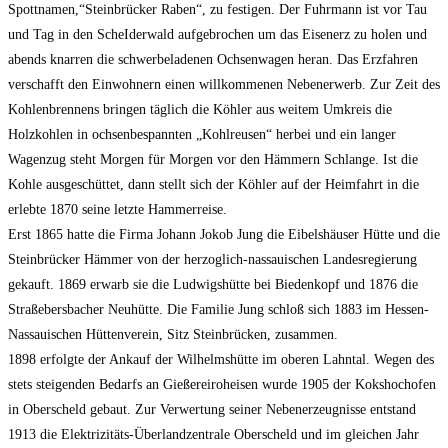
Spottnamen,“Steinbrücker Raben“, zu festigen. Der Fuhrmann ist vor Tau
und Tag in den ScheIderwald aufgebrochen um das Eisenerz zu holen und
abends knarren die schwerbeladenen Ochsenwagen heran. Das Erzfahren
verschafft den Einwohnern einen willkommenen Nebenerwerb. Zur Zeit des
Kohlenbrennens bringen täglich die Köhler aus weitem Umkreis die
Holzkohlen in ochsenbespannten „Kohlreusen“ herbei und ein langer
Wagenzug steht Morgen für Morgen vor den Hämmern Schlange. Ist die
Kohle ausgeschüttet, dann stellt sich der Köhler auf der Heimfahrt in die
erlebte 1870 seine letzte Hammerreise.
Erst 1865 hatte die Firma Johann Jokob Jung die Eibelshäuser Hütte und die
Steinbrücker Hämmer von der herzoglich-nassauischen Landesregierung
gekauft. 1869 erwarb sie die Ludwigshütte bei Biedenkopf und 1876 die
Straßebersbacher Neuhütte. Die Familie Jung schloß sich 1883 im Hessen-
Nassauischen Hüttenverein, Sitz Steinbrücken, zusammen.
1898 erfolgte der Ankauf der Wilhelmshütte im oberen Lahntal. Wegen des
stets steigenden Bedarfs an Gießereiroheisen wurde 1905 der Kokshochofen
in Oberscheld gebaut. Zur Verwertung seiner Nebenerzeugnisse entstand
1913 die Elektrizitäts-Überlandzentrale Oberscheld und im gleichen Jahr