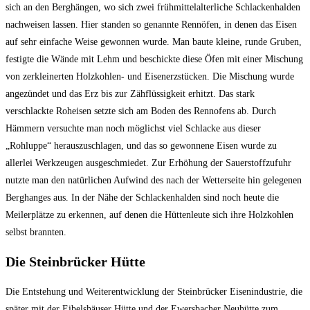
sich an den Berghängen, wo sich zwei frühmittelalterliche Schlackenhalden
nachweisen lassen. Hier standen so genannte Rennöfen, in denen das Eisen
auf sehr einfache Weise gewonnen wurde. Man baute kleine, runde Gruben,
festigte die Wände mit Lehm und beschickte diese Öfen mit einer Mischung
von zerkleinerten Holzkohlen- und Eisenerzstücken. Die Mischung wurde
angezündet und das Erz bis zur Zähflüssigkeit erhitzt. Das stark
verschlackte Roheisen setzte sich am Boden des Rennofens ab. Durch
Hämmern versuchte man noch möglichst viel Schlacke aus dieser
„Rohluppe“ herauszuschlagen, und das so gewonnene Eisen wurde zu
allerlei Werkzeugen ausgeschmiedet. Zur Erhöhung der Sauerstoffzufuhr
nutzte man den natürlichen Aufwind des nach der Wetterseite hin gelegenen
Berghanges aus. In der Nähe der Schlackenhalden sind noch heute die
Meilerplätze zu erkennen, auf denen die Hüttenleute sich ihre Holzkohlen
selbst brannten.
Die Steinbrücker Hütte
Die Entstehung und Weiterentwicklung der Steinbrücker Eisenindustrie, die
später mit der Eibelshäuser Hütte und der Ewersbacher Neuhütte zum