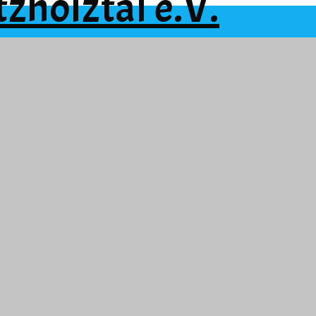
zhölztal e.V.