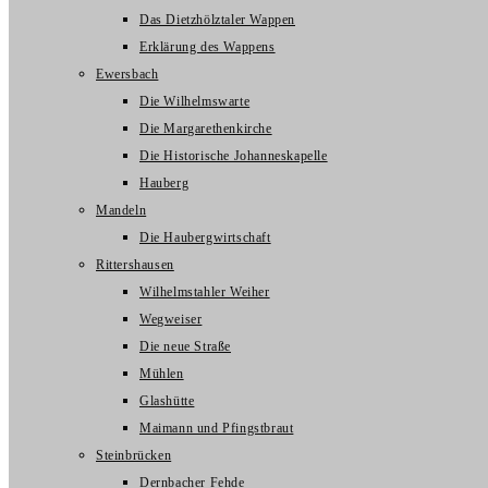
Das Dietzhölztaler Wappen
Erklärung des Wappens
Ewersbach
Die Wilhelmswarte
Die Margarethenkirche
Die Historische Johanneskapelle
Hauberg
Mandeln
Die Haubergwirtschaft
Rittershausen
Wilhelmstahler Weiher
Wegweiser
Die neue Straße
Mühlen
Glashütte
Maimann und Pfingstbraut
Steinbrücken
Dernbacher Fehde