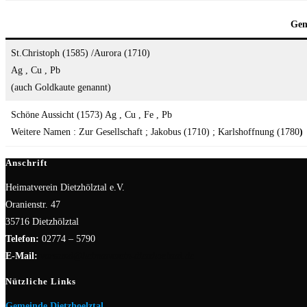
Gem
St.Christoph (1585) /Aurora (1710)
Ag , Cu , Pb
(auch Goldkaute genannt)
Schöne Aussicht (1573) Ag , Cu , Fe , Pb
Weitere Namen : Zur Gesellschaft ; Jakobus (1710) ; Karlshoffnung (1780
)
Anschrift
Heimatverein Dietzhölztal e.V.
Oranienstr. 47
35716 Dietzhölztal
Telefon:
02774 – 5790
E-Mail:
vorstand@heimatverein-dietzhoelztal.de
Nützliche Links
Gemeinde Dietzhoelztal