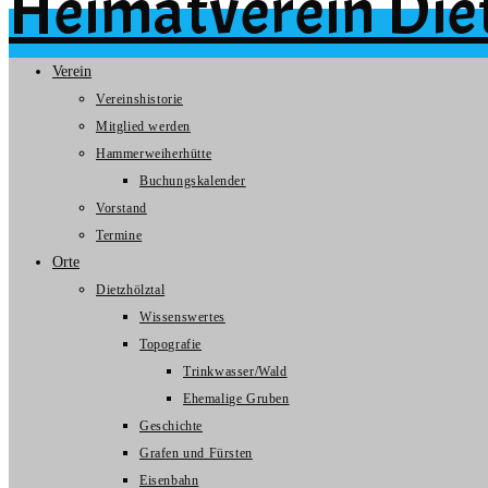
Heimatverein Diet
Zum
Inhalt
Verein
springen
Vereinshistorie
Mitglied werden
Hammerweiherhütte
Buchungskalender
Vorstand
Termine
Orte
Dietzhölztal
Wissenswertes
Topografie
Trinkwasser/Wald
Ehemalige Gruben
Geschichte
Grafen und Fürsten
Eisenbahn